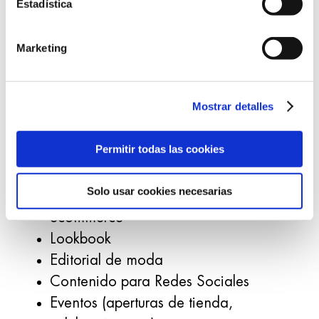
Detrás de toda gran imagen hay un gran
Estadística
equipo de profesionales.
Marketing
Un equipo como el nuestro, con más de 20
años de experiencia en shootings en
nuestro propio plató.
Mostrar detalles
Servicios:
Permitir todas las cookies
Fotografía de producto para catálogo
Solo usar cookies necesarias
Fotografía de producto para
ecommerce
Lookbook
Editorial de moda
Contenido para Redes Sociales
Eventos (aperturas de tienda,