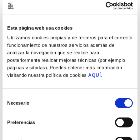
Estrategia Digital
Publicidad Programática
Google ADS
Esta página web usa cookies
Social ADS
Utilizamos cookies propias y de terceros para el correcto
Audio Online
funcionamiento de nuestros servicios además de
Email Marketing
analizar la navegación que se realice para
posteriormente realizar mejoras técnicas (por ejemplo,
Influencers Marketing
páginas visitadas). Puedes obtener más información
Social Media
visitando nuestra política de cookies
AQUÍ
.
Interpretación y consultoría de Google
Analytics
Selección
Necesario
de
consentimiento
Fotografía
Preferencias