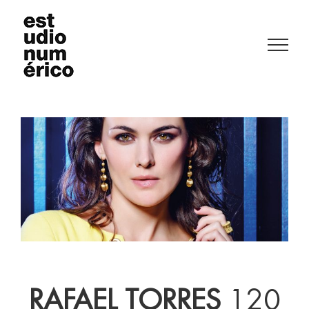
Saltar
al
contenido
RAFAEL TORRES
120