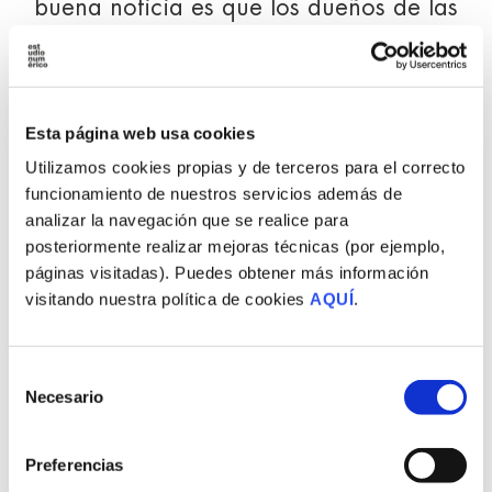
buena noticia es que los dueños de las
tres llaves afortunadas acudieron al
evento y no quedó ninguna urna sin
abrir.
Esta página web usa cookies
Utilizamos cookies propias y de terceros para el correcto
La acogida fue fantástica y fueron
funcionamiento de nuestros servicios además de
muchos los clientes que acompañaron
analizar la navegación que se realice para
a la familia Torres en esta señalada
posteriormente realizar mejoras técnicas (por ejemplo,
páginas visitadas). Puedes obtener más información
celebración (con su llave en el bolsillo,
visitando nuestra política de cookies
AQUÍ
.
claro).
Selección
Necesario
de
consentimiento
Preferencias