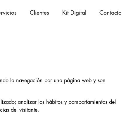
rvicios
rvicios
Clientes
Clientes
Kit Digital
Kit Digital
Contacto
Contacto
tando la navegación por una página web y son
ilizado; analizar los hábitos y comportamientos del
ias del visitante.