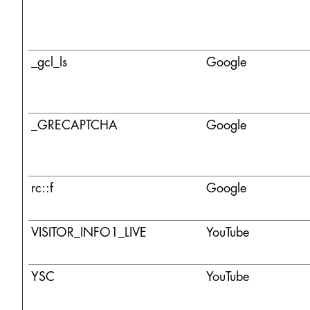
_gcl_ls
Google
_GRECAPTCHA
Google
rc::f
Google
VISITOR_INFO1_LIVE
YouTube
YSC
YouTube