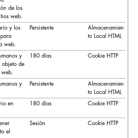
ión de los
itios web.
rio y los
Persistente
Almacenamien
 para
to Local HTML
la web.
 humanos y
180 días
Cookie HTTP
l objeto de
u web.
 humanos y
Persistente
Almacenamien
to Local HTML
rio en
180 días
Cookie HTTP
ener
Sesión
Cookie HTTP
to el